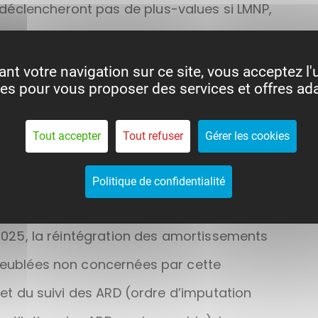
éclencheront pas de plus-values si LMNP,
nt votre navigation sur ce site, vous acceptez l'u
es pour vous proposer des services et offres ad
rmination de la plus-value cout terme et
Tout accepter
Tout refuser
Gérer les cookies
s-values CT et LT.
ales) 151 SEPTIES ET 151 SEPTIES B
Politique de confidentialité
 2025, la réintégration des amortissements
 meublées non concernées par cette
C et du suivi des ARD (ordre d’imputation