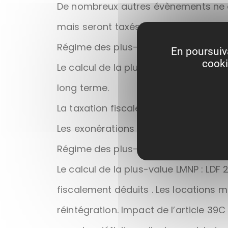
De nombreux autres évènements ne d
mais seront taxés si LMP.
Régime des plus-values LMP
En poursuiva
cooki
Le calcul de la plus-value LMP : Déte
long terme.
La taxation fiscale et sociale des plu
Les exonérations fiscales (et non soci
Régime des plus-values LMNP
Le calcul de la plus-value LMNP : LDF
fiscalement déduits . Les locations
réintégration. Impact de l’article 39