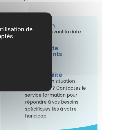
Inscription
tilisation de
8 jours max avant la date
aptés.
Nombre de
participants
Minimum 5
Accessibilité
Vous êtes en situation
particulière ? Contactez le
service formation pour
répondre à vos besoins
spécifiques liés à votre
handicap.