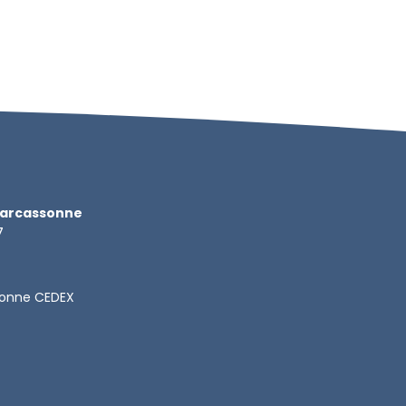
Carcassonne
7
sonne CEDEX