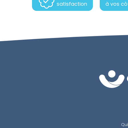
satisfaction
à vos cô
Qu