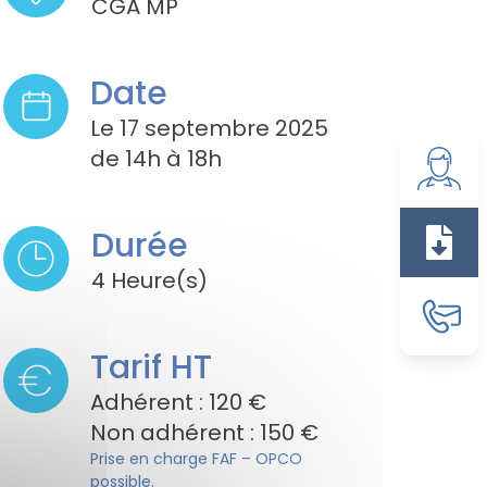
CGA MP
Date
Le 17 septembre 2025
de 14h à 18h
Espace a
Durée
Document
4 Heure(s)
Contact
Tarif HT
Adhérent : 120 €
Non adhérent : 150 €
Prise en charge FAF – OPCO
possible.