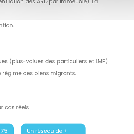
 ventilation des ARD par immeuble). La
tion.
ues (plus-values des particuliers et LMP)
e régime des biens migrants.
ur cas réels
975
Un réseau de +