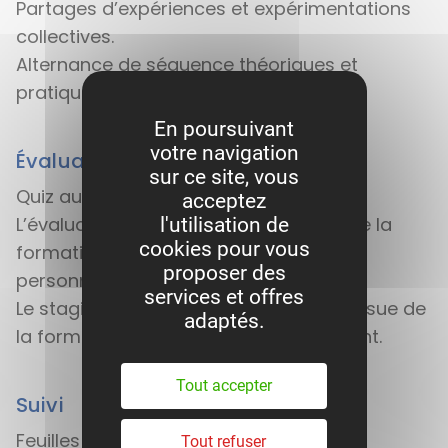
Partages d’expériences et expérimentations
collectives.
Alternance de séquence théoriques et
pratiques.
En poursuivant
votre navigation
Évaluation
sur ce site, vous
Quiz au démarrage.
acceptez
L’évaluation est réalisée tout au long de la
l'utilisation de
cookies pour vous
formation à travers des cas pratiques
proposer des
personnalisés.
services et offres
Le stagiaire évalue sa progression à l’issue de
adaptés.
la formation, confirmée par l’intervenant.
Tout accepter
Suivi
Feuilles d’émargement
Tout refuser