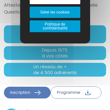
Attestation de fin de formation individuelle
Questionnaire stagiaire
Gérer les cookies
Politique de
confidentialité
95% de
satisfaction
Depuis 1975
à vos côtés
Un réseau de +
de 4 500 adhérents
Inscription
Programme